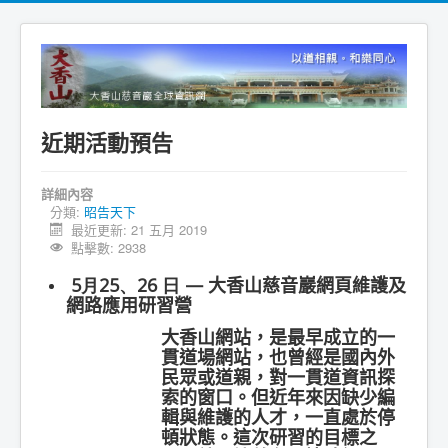
近期活動預告
詳細內容
分類:
昭告天下
最近更新: 21 五月 2019
點擊數: 2938
5月25、26
日 —
大香山慈音巖
網頁維護及
網路
應用
研習營
大香山網站，是最早成立的一
貫道場網站，也曾經是國內外
民眾或道親
，
對一貫道資訊探
索的窗口。但近年來因缺少編
輯與維護的人才，一直處於停
頓狀態。這次研習的目標之