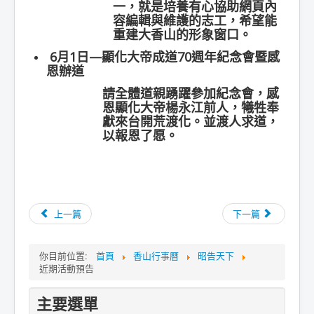
一，就是培養有心協助網頁內
容編輯與維護的志工，希望能
重建大香山的形象窗口。
6月1日—顯化大帝成道70週年紀念會暨感
恩辦道
請全體道親踴躍參加紀念會，感
恩顯化大帝楊永江前人，犧牲奉
獻來台開荒渡化。並渡人求道，
以報恩了愿。
上一篇
下一篇
你目前位置:
首頁
香山行事曆
昭告天下
近期活動預告
主要選單