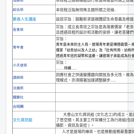
壇辦班
本班程泛指無特殊主題所開之班級..
綜合班
歡喜人生講座
設班宗旨：鼓勵新求道親體認生命意義及修道
宗旨：成立長青班之宗旨是為落實儒家「老吾
長青班
且透過班程的設計和活動的安排，讓老菩薩們
宗旨：
青年是未來的主人翁，道場青年更是傳燈啟慧－
青年會
儒家「幼吾幼以及人之幼」及「壯有所用、幼有
透過青年班的凝聚和溫養，讓道場子弟能成為社
宗旨：
小天使班
.........待續
......
因應社會之快速變遷趨向開放及多元性，故為
講師班
理模式，亦須隨著加速調整腳步
......
法施班
國樂社
合唱團
大香山文化資訊組
(
文化志工
)
的成立，能
文化資訊組
了愿空間。其主要工作架構分工為行政組
(
包
攝影、資訊及音控
)
。
人才是道場的棟梁，也是推動道務最重要的