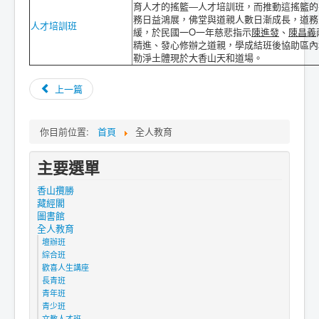
育人才的搖籃―人才培訓班，而推動這搖籃的
務日益鴻展，佛堂與道親人數日漸成長，道務
人才培訓班
緩，於民國一
O
一年慈悲指示
陳進發
、
陳昌義
精進、發心修辦之道親，學成結班後協助區內
勒淨土體現於大香山天和道場。
上一篇
你目前位置:
首頁
全人教育
主要選單
香山攬勝
藏經閣
圖書館
全人教育
壇辦班
綜合班
歡喜人生講座
長青班
青年班
青少班
文教人才班